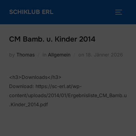
Skip
SCHIKLUB ERL
to
TOGGLE
content
CM Bamb. u. Kinder 2014
Posted
by
Thomas
in
Allgemein
on
18. Jänner 2026
on
<h3>Downloads</h3>
Download: https://sc-erl.at/wp-
content/uploads/2014/01/Ergebnisliste_CM_Bamb.u
.Kinder_2014.pdf