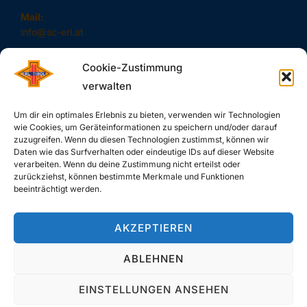
Mail:
info@sc-erl.at
Cookie-Zustimmung
verwalten
#SAUSCHNELL – DAS SIND WIR!
Um dir ein optimales Erlebnis zu bieten, verwenden wir Technologien
wie Cookies, um Geräteinformationen zu speichern und/oder darauf
zuzugreifen. Wenn du diesen Technologien zustimmst, können wir
Daten wie das Surfverhalten oder eindeutige IDs auf dieser Website
verarbeiten. Wenn du deine Zustimmung nicht erteilst oder
zurückziehst, können bestimmte Merkmale und Funktionen
SUCHE
beeinträchtigt werden.
Search
SEARCH
for:
AKZEPTIEREN
ABLEHNEN
Copyright © 2026 SC-Erl
EINSTELLUNGEN ANSEHEN
Inspiro Theme
by
WPZOOM