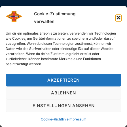
Cookie-Zustimmung
#SAUSCHNELL – DAS SIND WIR!
verwalten
Um dir ein optimales Erlebnis zu bieten, verwenden wir Technologien
wie Cookies, um Geräteinformationen zu speichern und/oder darauf
zuzugreifen. Wenn du diesen Technologien zustimmst, können wir
Daten wie das Surfverhalten oder eindeutige IDs auf dieser Website
SUCHE
verarbeiten. Wenn du deine Zustimmung nicht erteilst oder
zurückziehst, können bestimmte Merkmale und Funktionen
beeinträchtigt werden.
Search
SEARCH
for:
AKZEPTIEREN
ABLEHNEN
Copyright © 2026 SC-Erl
Inspiro Theme
by
WPZOOM
EINSTELLUNGEN ANSEHEN
Cookie-Richtlinie
Impressum