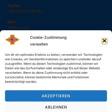
Telefon
+43 676 843264362
Mail:
info@sc-erl.at
Cookie-Zustimmung
verwalten
#SAUSCHNELL – DAS SIND WIR!
Um dir ein optimales Erlebnis zu bieten, verwenden wir Technologien
wie Cookies, um Geräteinformationen zu speichern und/oder darauf
zuzugreifen. Wenn du diesen Technologien zustimmst, können wir
Daten wie das Surfverhalten oder eindeutige IDs auf dieser Website
verarbeiten. Wenn du deine Zustimmung nicht erteilst oder
zurückziehst, können bestimmte Merkmale und Funktionen
SUCHE
beeinträchtigt werden.
Search
SEARCH
AKZEPTIEREN
for:
ABLEHNEN