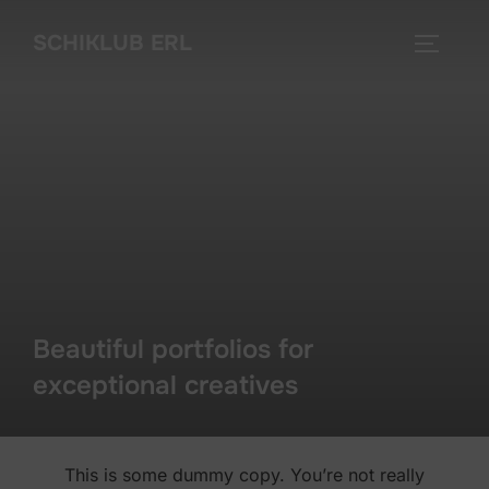
Skip
SCHIKLUB ERL
to
TOGGLE
content
Beautiful portfolios for
exceptional creatives
This is some dummy copy. You’re not really