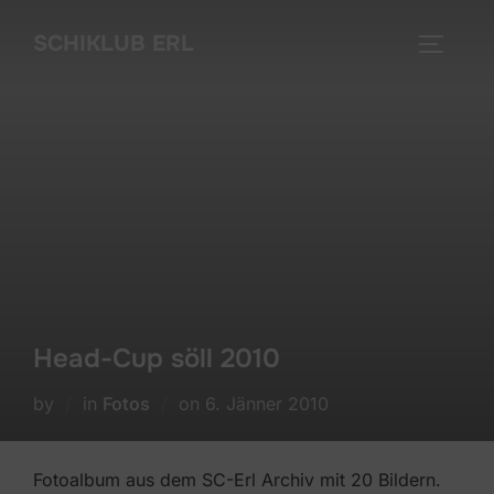
Skip
SCHIKLUB ERL
to
TOGGLE
content
Head-Cup söll 2010
Posted
by
in
Fotos
on
6. Jänner 2010
on
Fotoalbum aus dem SC-Erl Archiv mit 20 Bildern.