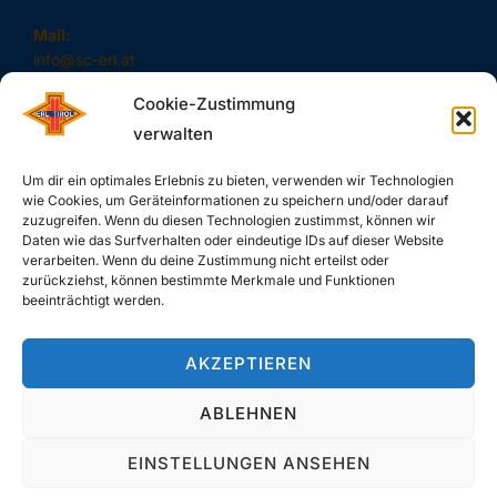
Mail:
info@sc-erl.at
Cookie-Zustimmung
verwalten
#SAUSCHNELL – DAS SIND WIR!
Um dir ein optimales Erlebnis zu bieten, verwenden wir Technologien
wie Cookies, um Geräteinformationen zu speichern und/oder darauf
zuzugreifen. Wenn du diesen Technologien zustimmst, können wir
Daten wie das Surfverhalten oder eindeutige IDs auf dieser Website
verarbeiten. Wenn du deine Zustimmung nicht erteilst oder
zurückziehst, können bestimmte Merkmale und Funktionen
SUCHE
beeinträchtigt werden.
Search
SEARCH
AKZEPTIEREN
for:
ABLEHNEN
EINSTELLUNGEN ANSEHEN
Copyright © 2026 SC-Erl