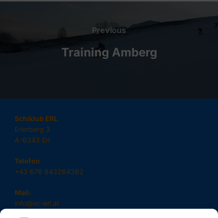
Beitragsnavigation
Previous
Previous
Training Amberg
Schiklub ERL
Erlerberg 3
A-6343 Erl
Telefon
+43 676 843264362
Mail:
info@sc-erl.at