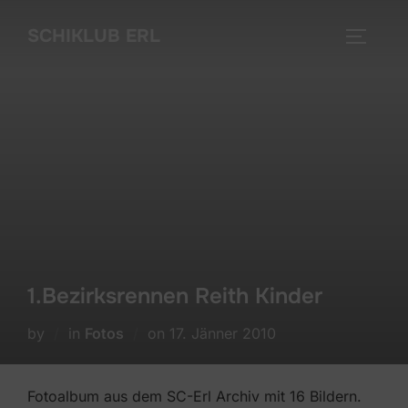
Skip
SCHIKLUB ERL
to
TOGGLE
content
1.Bezirksrennen Reith Kinder
Posted
by
in
Fotos
on
17. Jänner 2010
on
Fotoalbum aus dem SC-Erl Archiv mit 16 Bildern.