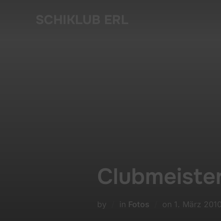
Skip
SCHIKLUB ERL
to
content
Clubmeiste
Posted
by
in
Fotos
on
1. März 201
on