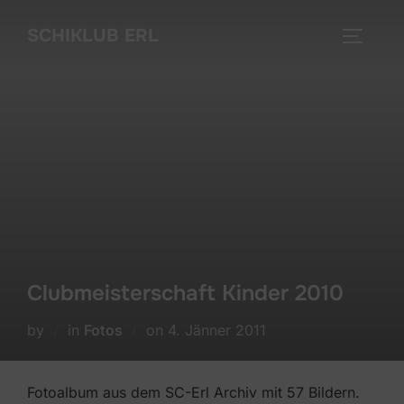
Skip
SCHIKLUB ERL
to
TOGGLE
content
Clubmeisterschaft Kinder 2010
Posted
by
in
Fotos
on
4. Jänner 2011
on
Fotoalbum aus dem SC-Erl Archiv mit 57 Bildern.