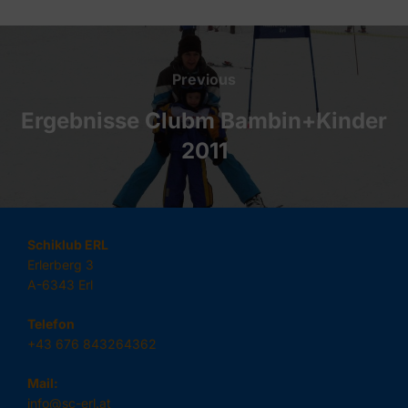
Beitragsnavigation
Previous
Previous
Ergebnisse Clubm Bambin+Kinder
2011
Schiklub ERL
Erlerberg 3
A-6343 Erl
Telefon
+43 676 843264362
Mail:
info@sc-erl.at