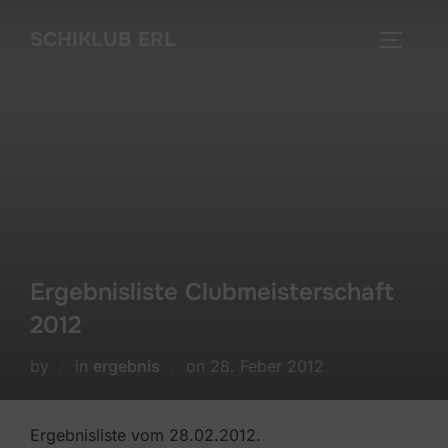
Skip
SCHIKLUB ERL
to
TOGGLE
content
Ergebnisliste Clubmeisterschaft
2012
Posted
by
in
ergebnis
on
28. Feber 2012
on
Ergebnisliste vom 28.02.2012.