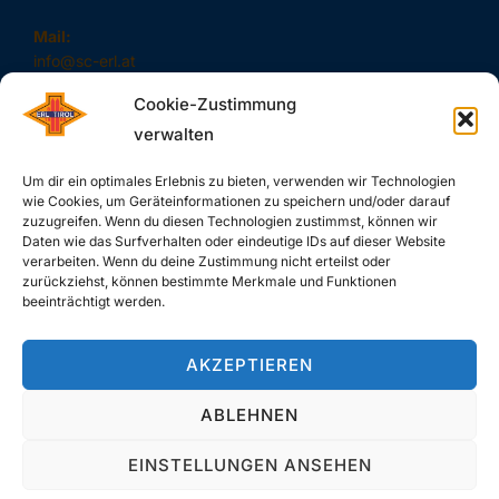
Mail:
info@sc-erl.at
Cookie-Zustimmung
verwalten
#SAUSCHNELL – DAS SIND WIR!
Um dir ein optimales Erlebnis zu bieten, verwenden wir Technologien
wie Cookies, um Geräteinformationen zu speichern und/oder darauf
zuzugreifen. Wenn du diesen Technologien zustimmst, können wir
Daten wie das Surfverhalten oder eindeutige IDs auf dieser Website
verarbeiten. Wenn du deine Zustimmung nicht erteilst oder
zurückziehst, können bestimmte Merkmale und Funktionen
SUCHE
beeinträchtigt werden.
Search
SEARCH
AKZEPTIEREN
for:
ABLEHNEN
EINSTELLUNGEN ANSEHEN
Copyright © 2026 SC-Erl