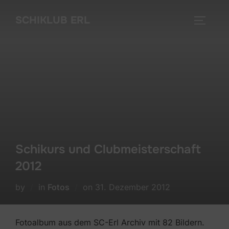
Skip
SCHIKLUB ERL
to
TOGGLE
content
Schikurs und Clubmeisterschaft
2012
Posted
by
in
Fotos
on
31. Dezember 2012
on
Fotoalbum aus dem SC-Erl Archiv mit 82 Bildern.