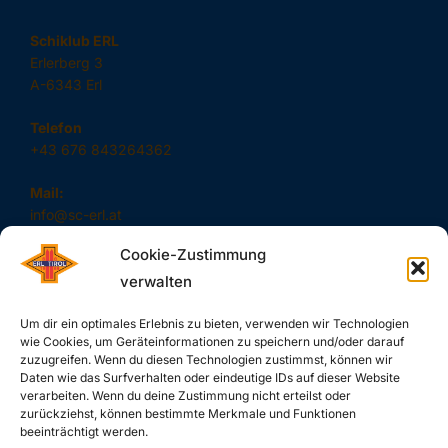
Schiklub ERL
Erlerberg 3
A-6343 Erl
Telefon
+43 676 843264362
Mail:
info@sc-erl.at
Cookie-Zustimmung
verwalten
#SAUSCHNELL – DAS SIND WIR!
Um dir ein optimales Erlebnis zu bieten, verwenden wir Technologien
wie Cookies, um Geräteinformationen zu speichern und/oder darauf
zuzugreifen. Wenn du diesen Technologien zustimmst, können wir
Daten wie das Surfverhalten oder eindeutige IDs auf dieser Website
verarbeiten. Wenn du deine Zustimmung nicht erteilst oder
zurückziehst, können bestimmte Merkmale und Funktionen
SUCHE
beeinträchtigt werden.