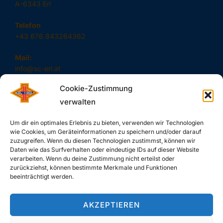
A-6343 Erl
Telefon
+43 676 843264362
Mail:
info@sc-erl.at
Cookie-Zustimmung
verwalten
#SAUSCHNELL – DAS SIND WIR!
Um dir ein optimales Erlebnis zu bieten, verwenden wir Technologien
wie Cookies, um Geräteinformationen zu speichern und/oder darauf
zuzugreifen. Wenn du diesen Technologien zustimmst, können wir
Daten wie das Surfverhalten oder eindeutige IDs auf dieser Website
verarbeiten. Wenn du deine Zustimmung nicht erteilst oder
zurückziehst, können bestimmte Merkmale und Funktionen
SUCHE
beeinträchtigt werden.
Search
SEARCH
AKZEPTIEREN
for: