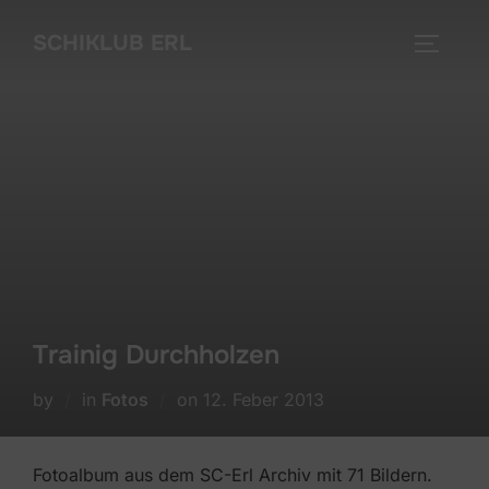
Skip
SCHIKLUB ERL
to
TOGGLE
content
Trainig Durchholzen
Posted
by
in
Fotos
on
12. Feber 2013
on
Fotoalbum aus dem SC-Erl Archiv mit 71 Bildern.