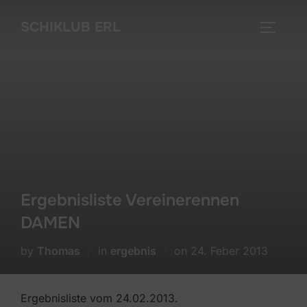
Skip
SCHIKLUB ERL
to
TOGGLE
content
Ergebnisliste Vereinerennen
DAMEN
Posted
by
Thomas
in
ergebnis
on
24. Feber 2013
on
Ergebnisliste vom 24.02.2013.