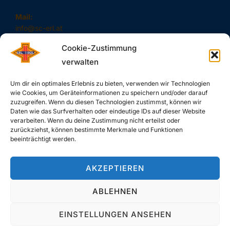
Mail:
info@sc-erl.at
Cookie-Zustimmung
verwalten
#SAUSCHNELL – DAS SIND WIR!
Um dir ein optimales Erlebnis zu bieten, verwenden wir Technologien
wie Cookies, um Geräteinformationen zu speichern und/oder darauf
zuzugreifen. Wenn du diesen Technologien zustimmst, können wir
Daten wie das Surfverhalten oder eindeutige IDs auf dieser Website
verarbeiten. Wenn du deine Zustimmung nicht erteilst oder
zurückziehst, können bestimmte Merkmale und Funktionen
SUCHE
beeinträchtigt werden.
Search
SEARCH
AKZEPTIEREN
for:
ABLEHNEN
EINSTELLUNGEN ANSEHEN
Copyright © 2026 SC-Erl