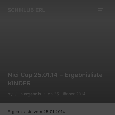
Skip
SCHIKLUB ERL
to
TOGGLE
content
Nici Cup 25.01.14 – Ergebnisliste
KINDER
Posted
by
in
ergebnis
on
25. Jänner 2014
on
Ergebnisliste vom 25.01.2014.