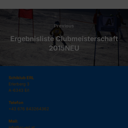
Beitragsnavigation
Previous
Previous
Ergebnisliste Clubmeisterschaft
2015NEU
Schiklub ERL
Erlerberg 3
A-6343 Erl
Telefon
+43 676 843264362
Mail:
info@sc-erl.at