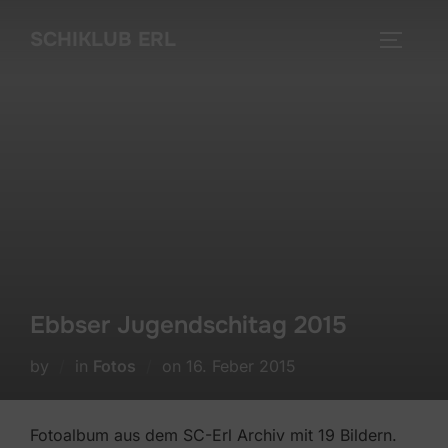
Skip
SCHIKLUB ERL
to
TOGGLE
content
Ebbser Jugendschitag 2015
Posted
by
in
Fotos
on
16. Feber 2015
on
Fotoalbum aus dem SC-Erl Archiv mit 19 Bildern.