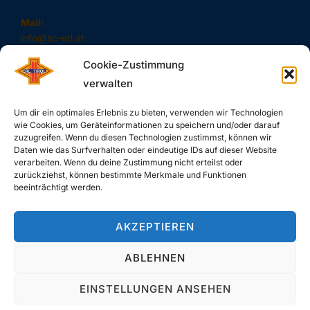
Mail:
info@sc-erl.at
Cookie-Zustimmung
verwalten
#SAUSCHNELL – DAS SIND WIR!
Um dir ein optimales Erlebnis zu bieten, verwenden wir Technologien
wie Cookies, um Geräteinformationen zu speichern und/oder darauf
zuzugreifen. Wenn du diesen Technologien zustimmst, können wir
Daten wie das Surfverhalten oder eindeutige IDs auf dieser Website
verarbeiten. Wenn du deine Zustimmung nicht erteilst oder
zurückziehst, können bestimmte Merkmale und Funktionen
SUCHE
beeinträchtigt werden.
Search
SEARCH
AKZEPTIEREN
for:
ABLEHNEN
EINSTELLUNGEN ANSEHEN
Copyright © 2026 SC-Erl