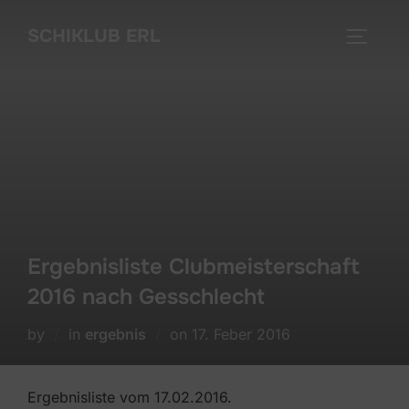
Skip
SCHIKLUB ERL
to
TOGGLE
content
Ergebnisliste Clubmeisterschaft
2016 nach Gesschlecht
Posted
by
in
ergebnis
on
17. Feber 2016
on
Ergebnisliste vom 17.02.2016.