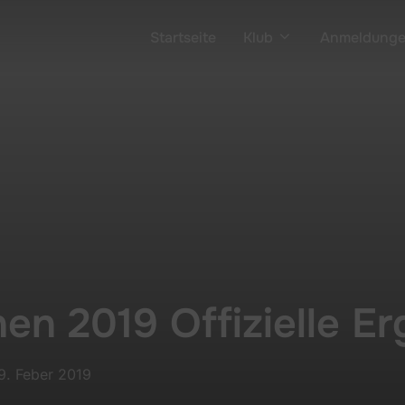
Startseite
Klub
Anmeldung
en 2019 Offizielle Er
Posted
9. Feber 2019
on