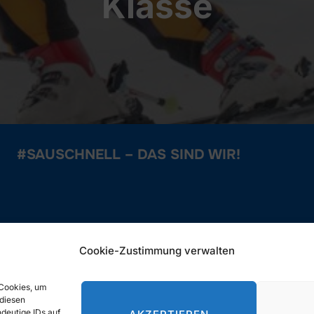
Klasse
#SAUSCHNELL – DAS SIND WIR!
SUCHE
Cookie-Zustimmung verwalten
Search
 Cookies, um
SEARCH
for:
 diesen
deutige IDs auf