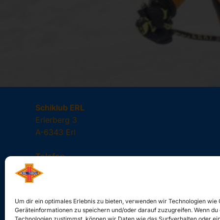
Schiklub ERL
Erlerberg 3
A-6343 Erl
Telefon
+43 676 843264362
Mail:
Um dir ein optimales Erlebnis zu bieten, verwenden wir Technologien wie
info@sc-erl.at
Geräteinformationen zu speichern und/oder darauf zuzugreifen. Wenn du
Technologien zustimmst, können wir Daten wie das Surfverhalten oder ein