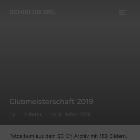
Skip
SCHIKLUB ERL
to
TOGGLE
content
Clubmeisterschaft 2019
Posted
by
in
Fotos
on
9. Feber 2019
on
Fotoalbum aus dem SC-Erl Archiv mit 189 Bildern.