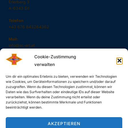
Erlerberg 3
A-6343 Erl
Telefon
+43 676 843264362
Mail:
info@sc-erl.at
Cookie-Zustimmung
verwalten
#SAUSCHNELL – DAS SIND WIR!
Um dir ein optimales Erlebnis zu bieten, verwenden wir Technologien
wie Cookies, um Geräteinformationen zu speichern und/oder darauf
zuzugreifen. Wenn du diesen Technologien zustimmst, können wir
Daten wie das Surfverhalten oder eindeutige IDs auf dieser Website
verarbeiten. Wenn du deine Zustimmung nicht erteilst oder
zurückziehst, können bestimmte Merkmale und Funktionen
SUCHE
beeinträchtigt werden.
Search
SEARCH
AKZEPTIEREN
for: