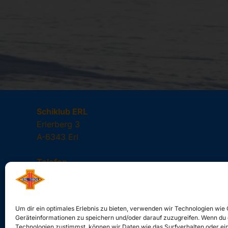
Schiklub ERL
Erlerberg 3
A-6343 Erl
Telefon
+43 676 843264362
Mail:
Um dir ein optimales Erlebnis zu bieten, verwenden wir Technologien wie
info@sc-erl.at
Geräteinformationen zu speichern und/oder darauf zuzugreifen. Wenn du
Technologien zustimmst, können wir Daten wie das Surfverhalten oder ein