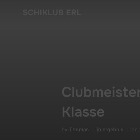
Skip
SCHIKLUB ERL
to
content
Clubmeister
Klasse
by
Thomas
in
ergebnis
on