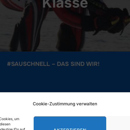
Klasse
#SAUSCHNELL – DAS SIND WIR!
SUCHE
Cookie-Zustimmung verwalten
Search
 Cookies, um
SEARCH
for:
 diesen
deutige IDs auf