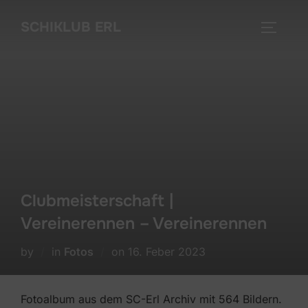
Skip
SCHIKLUB ERL
to
TOGGLE
content
Clubmeisterschaft |
Vereinerennen – Vereinerennen
Posted
by
in
Fotos
on
16. Feber 2023
on
Fotoalbum aus dem SC-Erl Archiv mit 564 Bildern.