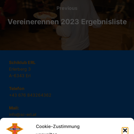
Previous
Previous
Vereinerennen 2023 Ergebnisliste
Schiklub ERL
Erlerberg 3
A-6343 Erl
Telefon
+43 676 843264362
Mail:
info@sc-erl.at
Cookie-Zustimmung