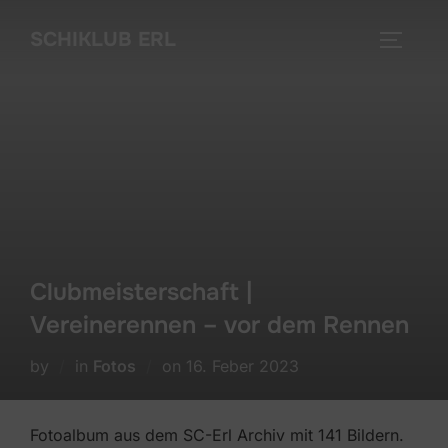
Skip
SCHIKLUB ERL
to
TOGGLE
content
Clubmeisterschaft |
Vereinerennen – vor dem Rennen
Posted
by
in
Fotos
on
16. Feber 2023
on
Fotoalbum aus dem SC-Erl Archiv mit 141 Bildern.