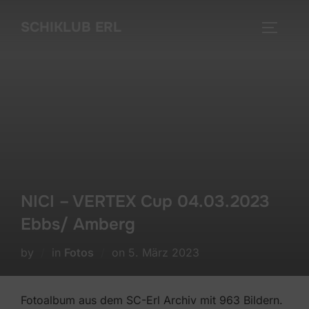
Skip
SCHIKLUB ERL
to
TOGGLE
content
NICI – VERTEX Cup 04.03.2023
Ebbs/ Amberg
Posted
by
in
Fotos
on
5. März 2023
on
Fotoalbum aus dem SC-Erl Archiv mit 963 Bildern.