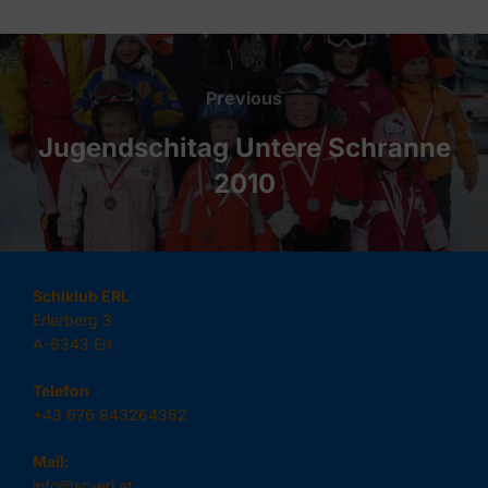
Beitragsnavigation
Previous
Previous
Jugendschitag Untere Schranne
2010
Schiklub ERL
Erlerberg 3
A-6343 Erl
Telefon
+43 676 843264362
Mail:
info@sc-erl.at