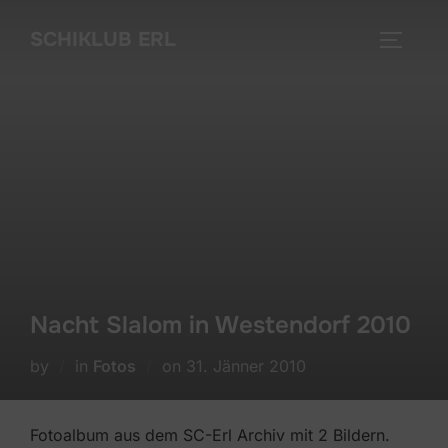
Skip
SCHIKLUB ERL
to
TOGGLE
content
Nacht Slalom in Westendorf 2010
Posted
by
in
Fotos
on
31. Jänner 2010
on
Fotoalbum aus dem SC-Erl Archiv mit 2 Bildern.