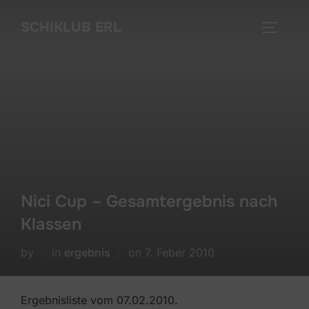
Skip
SCHIKLUB ERL
to
TOGGLE
content
Nici Cup – Gesamtergebnis nach
Klassen
Posted
by
in
ergebnis
on
7. Feber 2010
on
Ergebnisliste vom 07.02.2010.