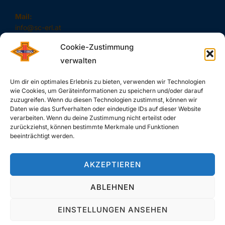
Mail:
info@sc-erl.at
Cookie-Zustimmung
verwalten
#SAUSCHNELL – DAS SIND WIR!
Um dir ein optimales Erlebnis zu bieten, verwenden wir Technologien
wie Cookies, um Geräteinformationen zu speichern und/oder darauf
zuzugreifen. Wenn du diesen Technologien zustimmst, können wir
Daten wie das Surfverhalten oder eindeutige IDs auf dieser Website
verarbeiten. Wenn du deine Zustimmung nicht erteilst oder
zurückziehst, können bestimmte Merkmale und Funktionen
SUCHE
beeinträchtigt werden.
Search
SEARCH
AKZEPTIEREN
for:
ABLEHNEN
EINSTELLUNGEN ANSEHEN
Copyright © 2026 SC-Erl