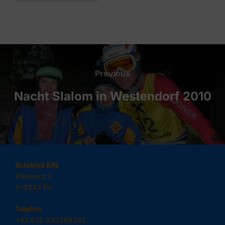
Beitragsnavigation
Previous
Previous
Nacht Slalom in Westendorf 2010
Schiklub ERL
Erlerberg 3
A-6343 Erl
Telefon
+43 676 843264362